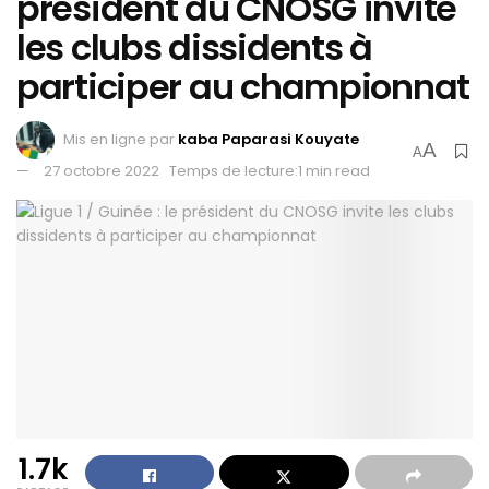
président du CNOSG invite
les clubs dissidents à
participer au championnat
Mis en ligne par
kaba Paparasi Kouyate
A
A
27 octobre 2022
Temps de lecture:1 min read
1.7k