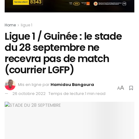
Home
ligue 1
Ligue 1 / Guinée : le stade
du 28 septembre ne
recevra pas de match
(courrier LGFP)
Mis en ligne par
Hamidou Bangoura
A
A
26 octobre 2022
Temps de lecture:1 min read