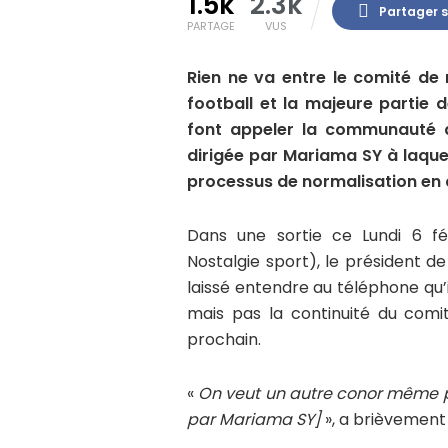
1.5k
2.3k
Partager 
PARTAGE
VUS
Rien ne va entre le comité de
football et la majeure partie 
font appeler la communauté du
dirigée par Mariama SY à laquel
processus de normalisation en c
Dans une sortie ce Lundi 6 fé
Nostalgie sport), le président
laissé entendre au téléphone qu
mais pas la continuité du comi
prochain.
«
On veut un autre conor même p
par Mariama SY]
», a brièvement