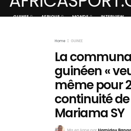
GUINEE
AFRIQUE
MONDE
INTERVIEW
Home
GUINEE
La communau
guinéen « ve
même pour 2 
continuité de
Mariama SY
Mis en ligne par
Hamidou Bang