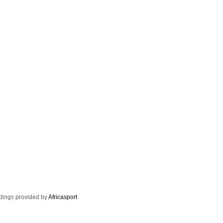
dings provided by
Africasport