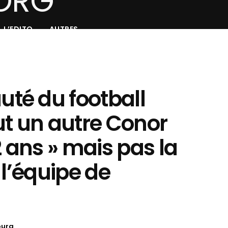
L’EDITO
AUTRES
té du football
ut un autre Conor
ans » mais pas la
 l’équipe de
oura