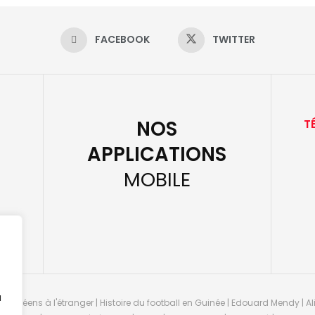
FACEBOOK
TWITTER
NOS
T
APPLICATIONS
MOBILE
u
guinéens à l'étranger | Histoire du football en Guinée | Edouard Mendy | Ali