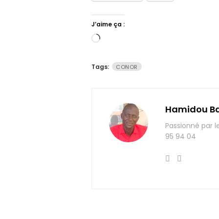
J’aime ça :
Chargement…
Tags:
CONOR
Hamidou B
Passionné par l
95 94 04