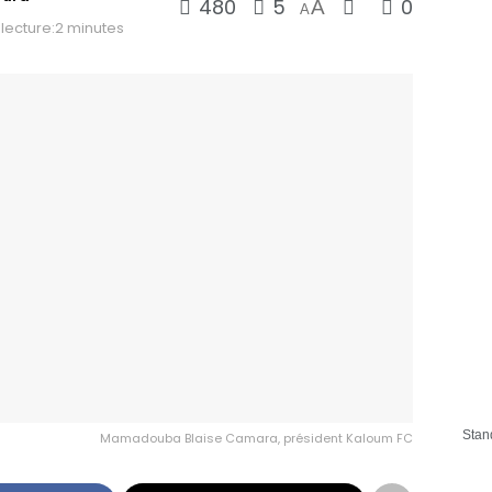
480
5
0
A
A
lecture:2 minutes
Stan
Mamadouba Blaise Camara, président Kaloum FC