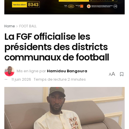
Home
FOOT BALL
La FGF officialise les
présidents des districts
communaux de football
Mis en ligne par
Hamidou Bangoura
A
A
11 juin 2026
Temps de lecture:2 minutes