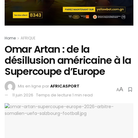
Home
AFRIQUE
Omar Artan : de la
désillusion américaine à la
Supercoupe d’Europe
Mis en ligne par
AFRICASPORT
A
A
11 juin 2026
Temps de lecture:1 min read