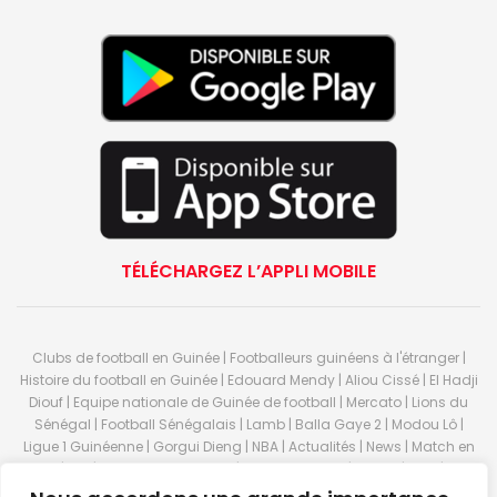
TÉLÉCHARGEZ L’APPLI MOBILE
Clubs de football en Guinée | Footballeurs guinéens à l'étranger |
Histoire du football en Guinée | Edouard Mendy | Aliou Cissé | El Hadji
Diouf | Equipe nationale de Guinée de football | Mercato | Lions du
Sénégal | Football Sénégalais | Lamb | Balla Gaye 2 | Modou Lô |
Ligue 1 Guinéenne | Gorgui Dieng | NBA | Actualités | News | Match en
direct | But | Actualité au Guinée | Premier League | Ligue 1 | Liga | Serie
A | LSFP | Conakry | Guinée | Sport Guineen | Basket Guineens | Foot