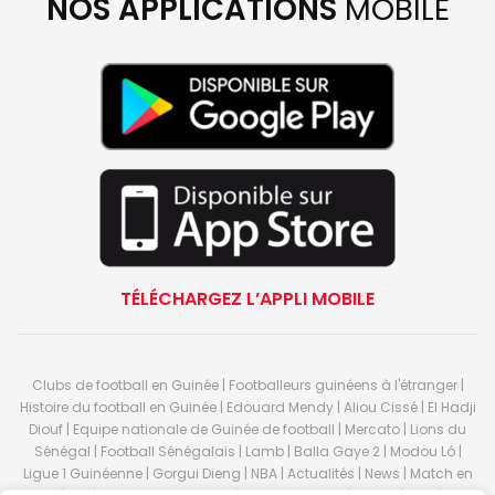
NOS APPLICATIONS
MOBILE
TÉLÉCHARGEZ L’APPLI MOBILE
Clubs de football en Guinée | Footballeurs guinéens à l'étranger |
Histoire du football en Guinée | Edouard Mendy | Aliou Cissé | El Hadji
Diouf | Equipe nationale de Guinée de football | Mercato | Lions du
Sénégal | Football Sénégalais | Lamb | Balla Gaye 2 | Modou Lô |
Ligue 1 Guinéenne | Gorgui Dieng | NBA | Actualités | News | Match en