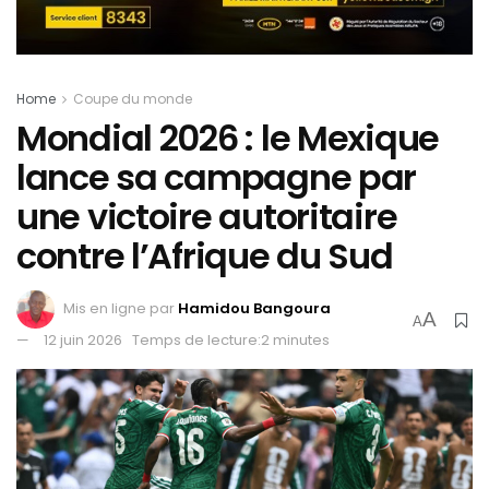
Home
Coupe du monde
Mondial 2026 : le Mexique
lance sa campagne par
une victoire autoritaire
contre l’Afrique du Sud
Mis en ligne par
Hamidou Bangoura
A
A
12 juin 2026
Temps de lecture:2 minutes