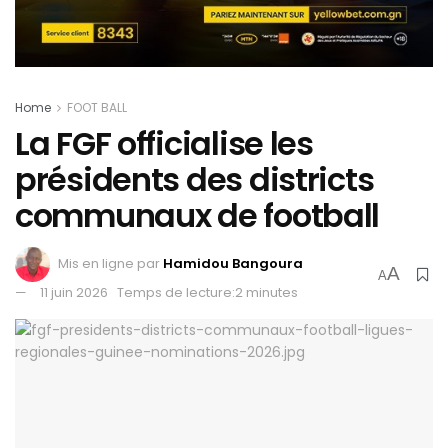
Home
FOOT BALL
La FGF officialise les
présidents des districts
communaux de football
Mis en ligne par
Hamidou Bangoura
A
A
11 juin 2026
Temps de lecture:2 minutes