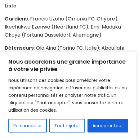
Liste
Gardiens
: Francis Uzoho (Omonia FC, Chypre);
Ikechukwu Ezenwa (Heartland FC); Emil Maduka
Okoye (Fortuna Dusseldorf, Allemagne).
Défenseurs
: Ola Aina (Torino FC, Italie); Abdullahi
Shehu (Bursaspor FC, Turquie); Chidozie Awaziem
Nous accordons une grande importance
(CD Leganes, Espagne); William Ekong (Udinese FC,
à votre vie privée
Italie); Kenneth Omeruo (CD Leganes, Espagne);
Jamilu Collins (SC Padeborn 07, Allemagne); Semi
Nous utilisons des cookies pour améliorer votre
Ajayi (West Bromwich Albion, Angleterre).
expérience de navigation, diffuser des publicités ou du
contenu personnalisés et analyser notre trafic. En
Milieux
: Alexander Iwobi (Everton FC, Angleterre);
cliquant sur "Tout accepter", vous consentez à notre
Anderson Esiti (PAOK Salonica, Grèce); Oghenekaro
utilisation des cookies.
Etebo (Stoke City FC, Angleterre); Wilfred Ndidi
FR
(Leicester City, Angleterre); Joseph Ayodele-Aribo
Personnaliser
Tout rejeter
Accepter tout
(Glasgow Rangers, Ecosse); Ramon Azeez (Granada