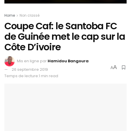
Home
Non classé
Coupe Caf: le Santoba FC
de Guinée met le cap sur la
Côte D’ivoire
Mis en ligne par
Hamidou Bangoura
A
A
26 septembre 2019
Temps de lecture:1 min read