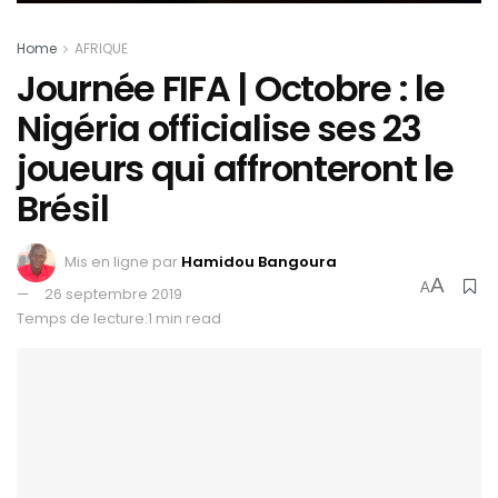
Home
AFRIQUE
Journée FIFA | Octobre : le
Nigéria officialise ses 23
joueurs qui affronteront le
Brésil
Mis en ligne par
Hamidou Bangoura
A
A
26 septembre 2019
Temps de lecture:1 min read