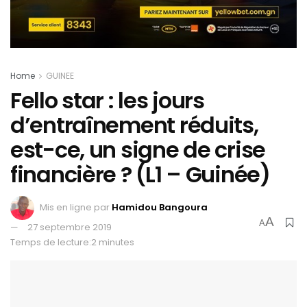
Home
GUINEE
Fello star : les jours
d’entraînement réduits,
est-ce, un signe de crise
financière ? (L1 – Guinée)
Mis en ligne par
Hamidou Bangoura
A
A
27 septembre 2019
Temps de lecture:2 minutes