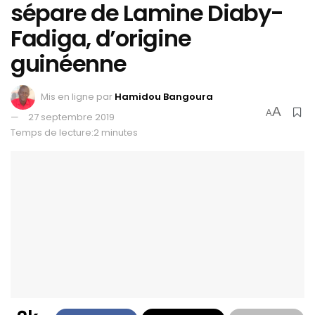
sépare de Lamine Diaby-
Fadiga, d’origine
guinéenne
Mis en ligne par
Hamidou Bangoura
A
A
27 septembre 2019
Temps de lecture:2 minutes