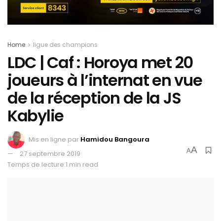
Home
ligue des champions
LDC | Caf : Horoya met 20
joueurs à l’internat en vue
de la réception de la JS
Kabylie
Mis en ligne par
Hamidou Bangoura
A
A
27 septembre 2019
Temps de lecture:1 min read