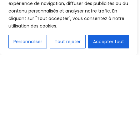
A
A
expérience de navigation, diffuser des publicités ou du
13 février 2021
Temps de lecture:1 min read
contenu personnalisés et analyser notre trafic. En
cliquant sur "Tout accepter", vous consentez à notre
utilisation des cookies.
FR
Personnaliser
Tout rejeter
Accepter tout
1.5k
PARTAGE
Le Horoya AC entame l’exercice de la phase de
groupes de la Ligue des champions de la CAF par