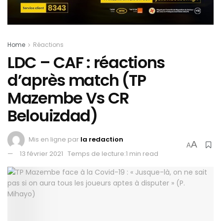
Home
Réactions
LDC – CAF : réactions
d’après match (TP
Mazembe Vs CR
Belouizdad)
Mis en ligne par
la redaction
A
A
13 février 2021
Temps de lecture:1 min read