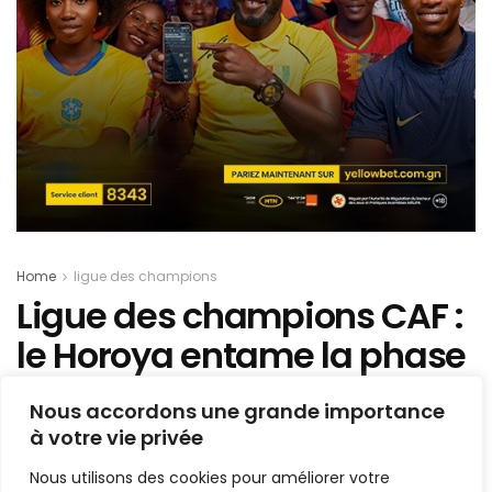
Home
ligue des champions
Ligue des champions CAF :
le Horoya entame la phase
de groupes par une
Nous accordons une grande importance
victoire
à votre vie privée
Nous utilisons des cookies pour améliorer votre
Mis en ligne par
Hamidou Bangoura