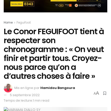
Home
Feguifoot
Le Conor FEGUIFOOT tient à
respecter son
chronogramme : « On veut
finir et partir tous. Croyez-
nous parce qu’on a
d’autres choses à faire »
Mis en ligne par
Hamidou Bangoura
A
A
5 septembre 2022
Temps de lecture:1 min read