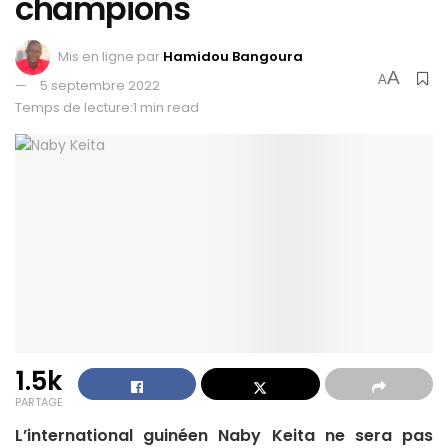
champions
Mis en ligne par
Hamidou Bangoura
A
A
5 septembre 2022
Temps de lecture:1 min read
1.5k
PARTAGE
L’international guinéen Naby Keita ne sera pas