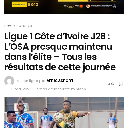
Home
AFRIQUE
Ligue 1 Côte d’Ivoire J28 :
L’OSA presque maintenu
dans l’élite – Tous les
résultats de cette journée
Mis en ligne par
AFRICASPORT
A
A
5 mai 2025
Temps de lecture:2 minutes