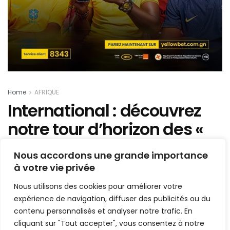
Home
AFRIQUE
International : découvrez
notre tour d’horizon des «
Grands d’Afrique » du
Nous accordons une grande importance
week-end passé
à votre vie privée
Nous utilisons des cookies pour améliorer votre
Mis en ligne par
AFRICASPORT
A
A
expérience de navigation, diffuser des publicités ou du
5 mai 2025
Temps de lecture:2 minutes
contenu personnalisés et analyser notre trafic. En
cliquant sur "Tout accepter", vous consentez à notre