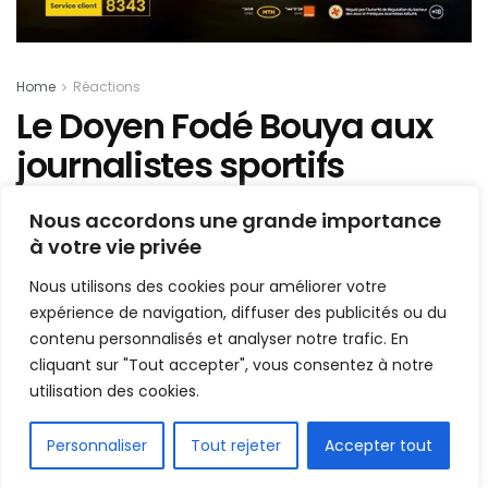
Home
Réactions
Le Doyen Fodé Bouya aux
journalistes sportifs
guinéens : « nous voulons
Nous accordons une grande importance
une génération de bonnes
à votre vie privée
graines »
Nous utilisons des cookies pour améliorer votre
expérience de navigation, diffuser des publicités ou du
Mis en ligne par
Hamidou Bangoura
contenu personnalisés et analyser notre trafic. En
A
A
cliquant sur "Tout accepter", vous consentez à notre
11 avril 2022
Temps de lecture:2 minutes
utilisation des cookies.
FR
Personnaliser
Tout rejeter
Accepter tout