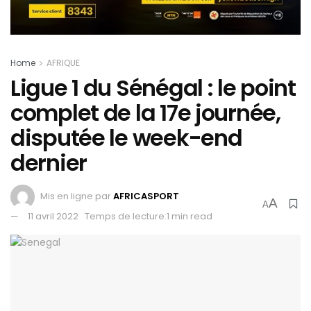
Home
AFRIQUE
Ligue 1 du Sénégal : le point
complet de la 17e journée,
disputée le week-end
dernier
Mis en ligne par
AFRICASPORT
A
A
11 avril 2022
Temps de lecture:1 min read