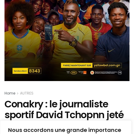
Home
AUTRES
Conakry : le journaliste
sportif David Tchopnn jeté
en prison ? les faits au-
Nous accordons une grande importance