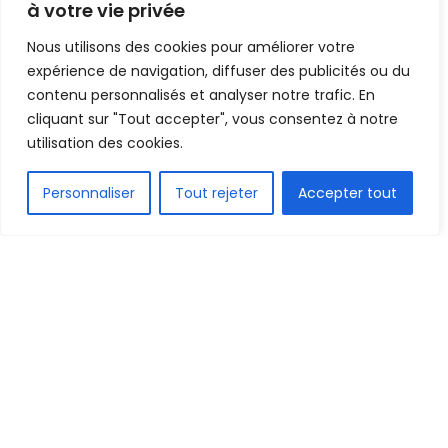
delà du commentaire…
à votre vie privée
Nous utilisons des cookies pour améliorer votre
Mis en ligne par
la redaction
A
A
expérience de navigation, diffuser des publicités ou du
2 juin 2022
Temps de lecture:1 min read
contenu personnalisés et analyser notre trafic. En
cliquant sur "Tout accepter", vous consentez à notre
utilisation des cookies.
FR
Personnaliser
Tout rejeter
Accepter tout
2.2k
PARTAGE
Nous venons d’apprendre par une source qui a
préféré garde le sceau de l’anonymat, que le