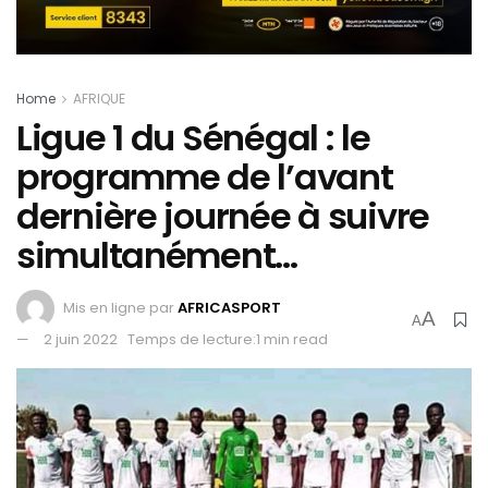
Home
AFRIQUE
Ligue 1 du Sénégal : le
programme de l’avant
dernière journée à suivre
simultanément…
Mis en ligne par
AFRICASPORT
A
A
2 juin 2022
Temps de lecture:1 min read