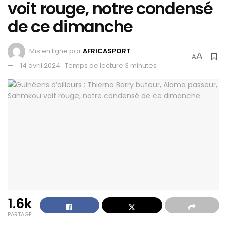
voit rouge, notre condensé
de ce dimanche
Mis en ligne par
AFRICASPORT
A
A
14 avril 2024
Temps de lecture:3 minutes
1.6k
PARTAGE