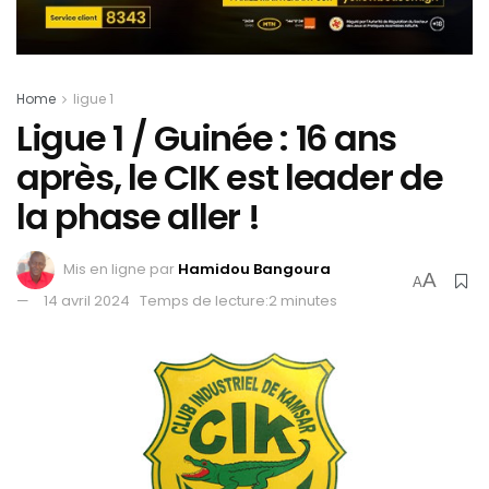
Home
ligue 1
Ligue 1 / Guinée : 16 ans
après, le CIK est leader de
la phase aller !
Mis en ligne par
Hamidou Bangoura
A
A
14 avril 2024
Temps de lecture:2 minutes