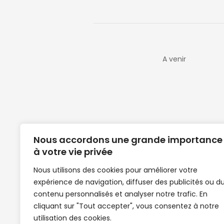
A venir
Nous accordons une grande importance
à votre vie privée
Nous utilisons des cookies pour améliorer votre
expérience de navigation, diffuser des publicités ou d
Clubs de football en Guinée | Footballeurs 
contenu personnalisés et analyser notre trafic. En
de Guinée de football | Mercato | Lions du
cliquant sur "Tout accepter", vous consentez à notre
News | Match en direct | But | Actualité au G
utilisation des cookies.
| Handball Guinee | Match Guinee | Champi