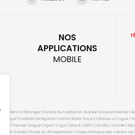
NOS
T
APPLICATIONS
MOBILE
u
guinéens à l'étranger | Histoire du football en Guinée | Edouard Mendy | Ali
 Sénégal | Football Sénégalais | Lamb | Balla Gaye 2 | Modou Lô | Ligue 1 Gu
uinée | Premier League | Ligue 1 | Liga | Serie A | LSFP | Conakry | Guinée | 
onnat Guinée | Stade du 28 septembre | Coupe d'Afrique des nations de fo