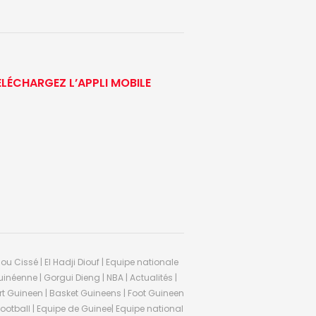
ÉLÉCHARGEZ L’APPLI MOBILE
ou Cissé | El Hadji Diouf | Equipe nationale
inéenne | Gorgui Dieng | NBA | Actualités |
Sport Guineen | Basket Guineens | Foot Guineen
otball | Equipe de Guinee| Equipe national