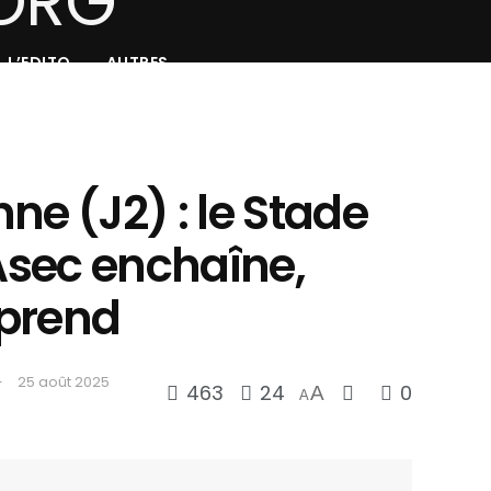
L’EDITO
AUTRES
enne (J2) : le Stade
’Asec enchaîne,
rprend
25 août 2025
463
24
0
A
A