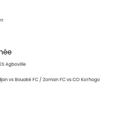
an
rnée
ES Agboville
djan vs Bouaké FC / Zoman FC vs CO Korhogo