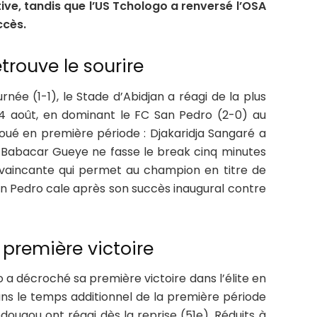
ve, tandis que l’US Tchologo a renversé l’OSA
ccès.
trouve le sourire
née (1-1), le Stade d’Abidjan a réagi de la plus
4 août, en dominant le FC San Pedro (2-0) au
joué en première période : Djakaridja Sangaré a
 Babacar Gueye ne fasse le break cinq minutes
onvaincante qui permet au champion en titre de
San Pedro cale après son succès inaugural contre
première victoire
 a décroché sa première victoire dans l’élite en
ans le temps additionnel de la première période
ougou ont réagi dès la reprise (51e). Réduits à