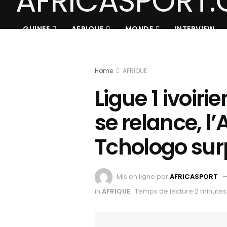
GUINEE
AFRIQUE
MONDE
INTERVIEW
Home
AFRIQUE
Ligue 1 ivoiri
se relance, l
Tchologo su
Mis en ligne par
AFRICASPORT
in
AFRIQUE
Temps de lecture:2 minutes