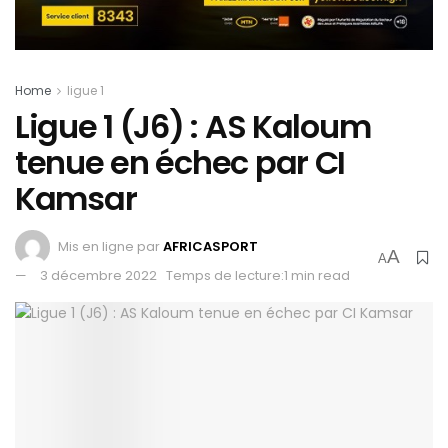
Home
ligue 1
Ligue 1 (J6) : AS Kaloum
tenue en échec par CI
Kamsar
Mis en ligne par
AFRICASPORT
A
A
3 décembre 2022
Temps de lecture:1 min read