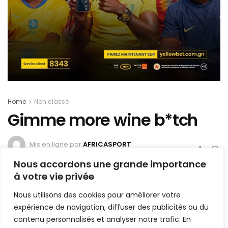
Home
Non classé
Gimme more wine b*tch
Mis en ligne par
AFRICASPORT
A
A
3 décembre 2022
Temps de lecture:4 minutes
Nous accordons une grande importance
à votre vie privée
1.5k
PARTAGE
Nous utilisons des cookies pour améliorer votre
D
ropcap the popularization of the “ideal
expérience de navigation, diffuser des publicités ou du
contenu personnalisés et analyser notre trafic. En
measure” has led to advice such as “Increase