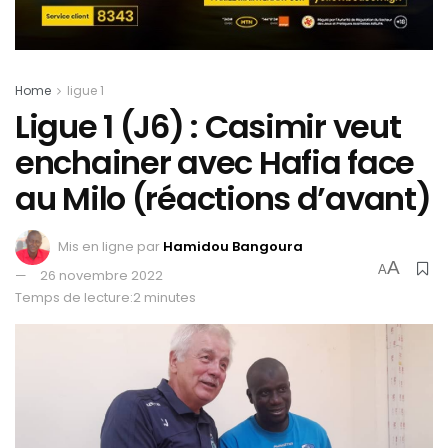
Home
ligue 1
Ligue 1 (J6) : Casimir veut
enchainer avec Hafia face
au Milo (réactions d’avant)
Mis en ligne par
Hamidou Bangoura
A
A
26 novembre 2022
Temps de lecture:2 minutes