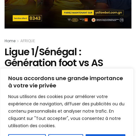
Home
AFRIQUE
Ligue 1/Sénégal :
Génération foot vs AS
Douanes en attraction de
Nous accordons une grande importance
l’acte 7 ce week-end,
à votre vie privée
découvrez le menu
Nous utilisons des cookies pour améliorer votre
complet !
expérience de navigation, diffuser des publicités ou du
contenu personnalisés et analyser notre trafic. En
cliquant sur "Tout accepter", vous consentez à notre
Mis en ligne par
Hamidou Bangoura
utilisation des cookies.
A
A
26 novembre 2022