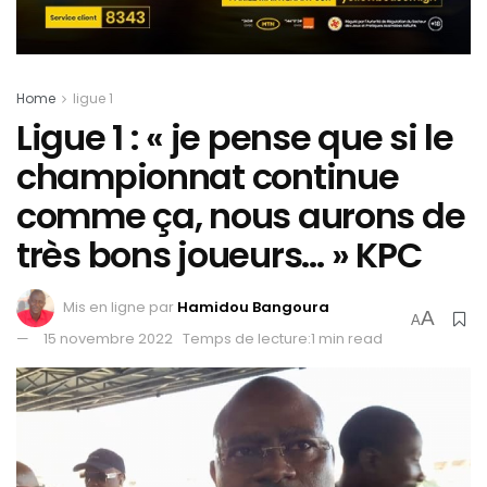
Home
ligue 1
Ligue 1 : « je pense que si le
championnat continue
comme ça, nous aurons de
très bons joueurs… » KPC
Mis en ligne par
Hamidou Bangoura
A
A
15 novembre 2022
Temps de lecture:1 min read