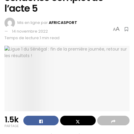
l’acte 5
Mis en ligne par
AFRICASPORT
A
A
14 novembre 2022
Temps de lecture:1 min read
1.5k
PARTAGE