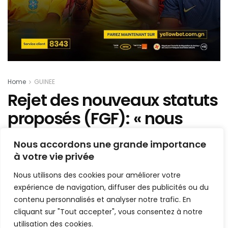
Home
GUINEE
Rejet des nouveaux statuts
proposés (FGF): « nous
espérons inverser la
Nous accordons une grande importance
tendance… » VP Conor
à votre vie privée
Nous utilisons des cookies pour améliorer votre
Mis en ligne par
Hamidou Bangoura
A
A
expérience de navigation, diffuser des publicités ou du
14 novembre 2022
Temps de lecture:3 minutes
contenu personnalisés et analyser notre trafic. En
cliquant sur "Tout accepter", vous consentez à notre
utilisation des cookies.