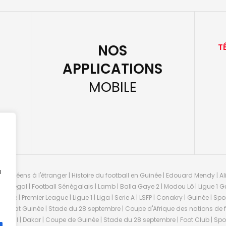
NOS
T
APPLICATIONS
MOBILE
u
guinéens à l'étranger | Histoire du football en Guinée | Edouard Mendy | Ali
 Sénégal | Football Sénégalais | Lamb | Balla Gaye 2 | Modou Lô | Ligue 1 Gu
uinée | Premier League | Ligue 1 | Liga | Serie A | LSFP | Conakry | Guinée | 
onnat Guinée | Stade du 28 septembre | Coupe d'Afrique des nations de fo
negal | Dakar | Coupe de Guinée | Stade du 28 septembre | Foot Club | Sport