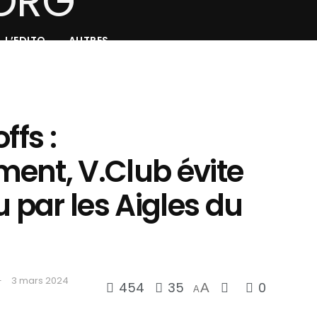
L’EDITO
AUTRES
ffs :
ent, V.Club évite
u par les Aigles du
3 mars 2024
454
35
0
A
A