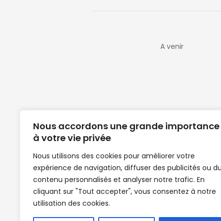
A venir
Nous accordons une grande importance
à votre vie privée
Nous utilisons des cookies pour améliorer votre
expérience de navigation, diffuser des publicités ou d
Clubs de football en Guinée | Footballeurs 
contenu personnalisés et analyser notre trafic. En
de Guinée de football | Mercato | Lions du
cliquant sur "Tout accepter", vous consentez à notre
News | Match en direct | But | Actualité au G
utilisation des cookies.
| Handball Guinee | Match Guinee | Champi
de Guinée | Senegal Equipe | Guinée | Le Se