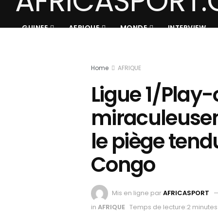
GUINEE
AFRIQUE
MONDE
INTERVIEW
Home
AFRIQUE
Ligue 1/Play-o
miraculeusem
le piège tend
Congo
Mis en ligne par
AFRICASPORT
in
AFRIQUE
Temps de lecture:2 minutes