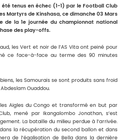
 été tenus en échec (1-1) par le Football Club
des Martyrs de Kinshasa, ce dimanche 03 Mars
e de la 1e journée du championnat national
 phase des play-offs.
d, les Vert et noir de l’AS Vita ont peiné pour
nné ce face-à-face au terme des 90 minutes
biens, les Samouraïs se sont produits sans froid
 à Abdeslam Ouaddou.
 les Aigles du Congo et transformé en but par
.Club, mené par Ikangalombo Jonathan, s’est
ment. La bataille du milieu perdue à l’arrivée.
dans la récupération du second ballon et dans
era de l’égalisation de Bella dans la dernière