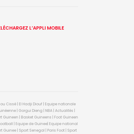
ÉLÉCHARGEZ L’APPLI MOBILE
ou Cissé | El Hadji Diouf | Equipe nationale
inéenne | Gorgui Dieng | NBA | Actualités |
Sport Guineen | Basket Guineens | Foot Guineen
otball | Equipe de Guinee| Equipe national
 Guinee | Sport Senegal | Paris Foot | Sport