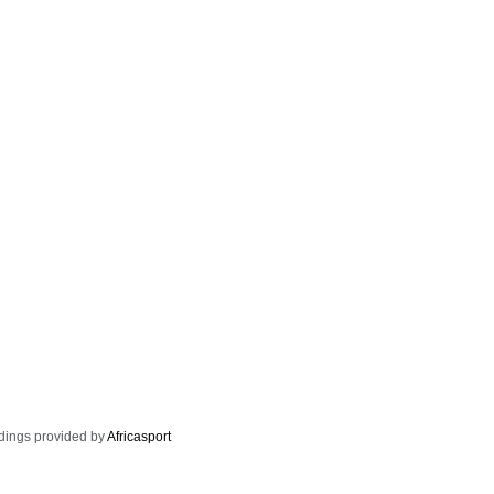
dings provided by
Africasport