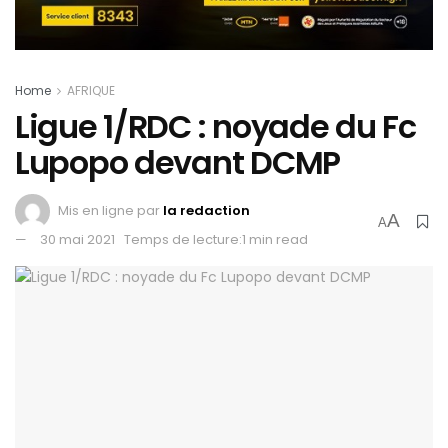
Home
AFRIQUE
Ligue 1/RDC : noyade du Fc
Lupopo devant DCMP
Mis en ligne par
la redaction
A
A
30 mai 2021
Temps de lecture:1 min read