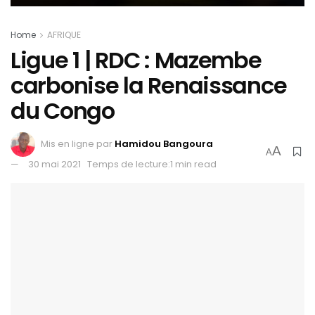
Home
AFRIQUE
Ligue 1 | RDC : Mazembe
carbonise la Renaissance
du Congo
Mis en ligne par
Hamidou Bangoura
A
A
30 mai 2021
Temps de lecture:1 min read