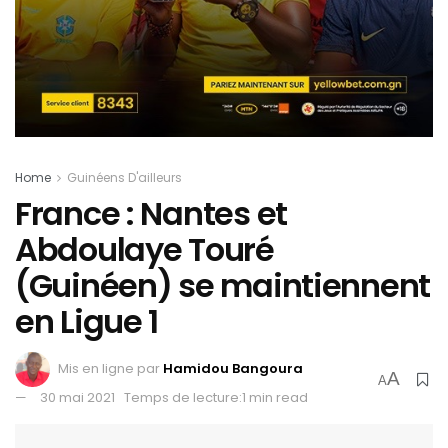
Home
Guinéens D'ailleurs
France : Nantes et
Abdoulaye Touré
(Guinéen) se maintiennent
en Ligue 1
Mis en ligne par
Hamidou Bangoura
A
A
30 mai 2021
Temps de lecture:1 min read