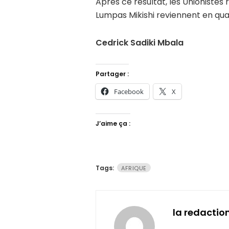
Après ce résultat, les Unionistes 
Lumpas Mikishi reviennent en qua
Cedrick Sadiki Mbala
Partager :
Facebook
X
J’aime ça :
Tags:
AFRIQUE
la redactio