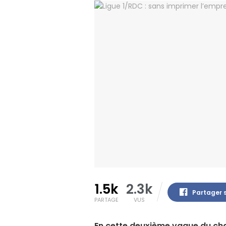
1.5k
2.3k
Partager 
PARTAGE
VUS
En cette deuxième vague du cham