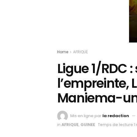
Home
AFRIQUE
Ligue 1/RDC :
l’empreinte,
Maniema-uni
Mis en ligne par
la redaction
in
AFRIQUE
,
GUINEE
Temps de lecture:1