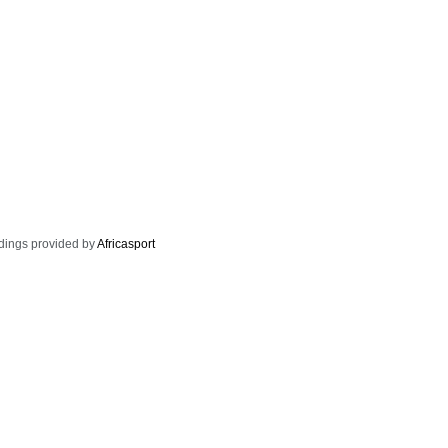
dings provided by
Africasport