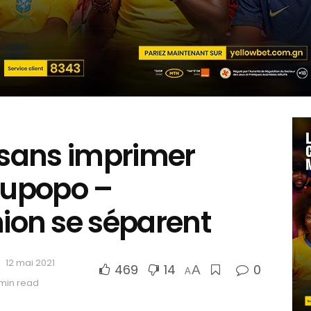
 sans imprimer
 Lupopo –
on se séparent
12 mai 2021
469
14
0
A
A
 min read