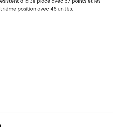
résistent à la 3e place avec 57 points et les
trième position avec 46 unités.
n