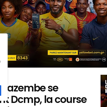
u
: Mazembe se
nt Dcmp, la course