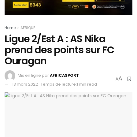
Home
AFRIQUE
Ligue 2/Est A : AS Nika
prend des points sur FC
Ouragan
Mis en ligne par
AFRICASPORT
A
A
13 mars 2022
Temps de lecture:1 min read