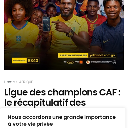
Home
AFRIQUE
Ligue des champions CAF :
le récapitulatif des
résultats de la 4e journé
Nous accordons une grande importance
à votre vie privée
Mis en ligne par
AFRICASPORT