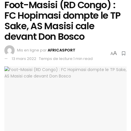
Foot-Masisi (RD Congo) :
FC Hopimasi dompte le TP
Sake, AS Masisi cale
devant Don Bosco
Mis en ligne par
AFRICASPORT
A
A
13 mars 2022
Temps de lecture:1 min read