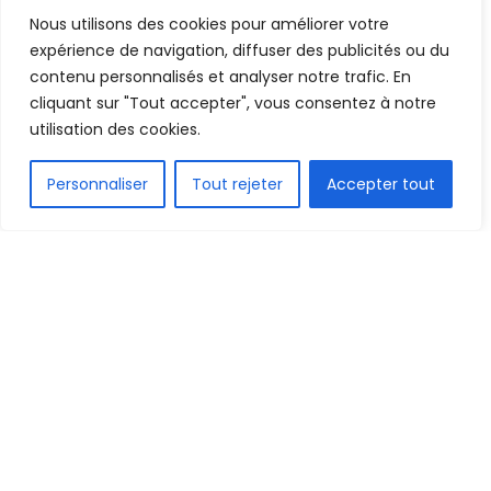
A
A
Nous utilisons des cookies pour améliorer votre
13 mars 2022
Temps de lecture:1 min read
expérience de navigation, diffuser des publicités ou du
contenu personnalisés et analyser notre trafic. En
cliquant sur "Tout accepter", vous consentez à notre
utilisation des cookies.
FR
Personnaliser
Tout rejeter
Accepter tout
1.5k
PARTAGE
Les rencontres de la quatrième journée de la
phase de groupes de la Ligue des Champions de la