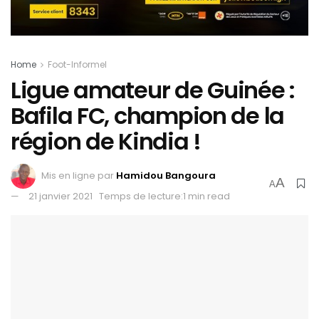
Home
Foot-Informel
Ligue amateur de Guinée :
Bafila FC, champion de la
région de Kindia !
Mis en ligne par
Hamidou Bangoura
A
A
21 janvier 2021
Temps de lecture:1 min read