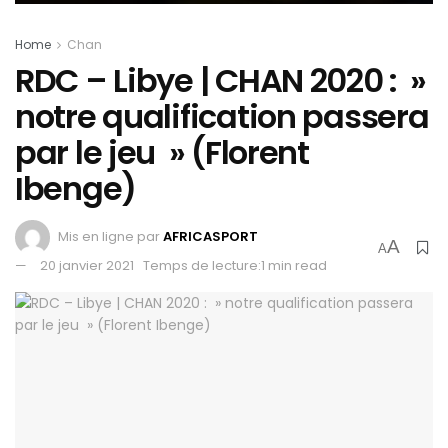
Home
Chan
RDC – Libye | CHAN 2020 : »
notre qualification passera
par le jeu » (Florent
Ibenge)
Mis en ligne par
AFRICASPORT
A
A
20 janvier 2021
Temps de lecture:1 min read