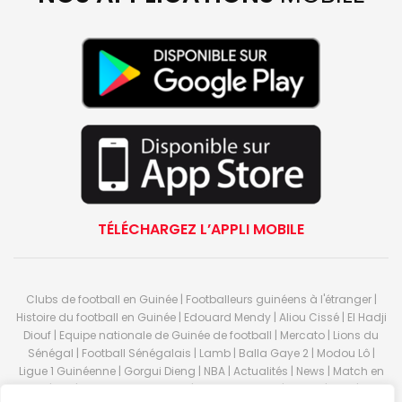
TÉLÉCHARGEZ L’APPLI MOBILE
Clubs de football en Guinée | Footballeurs guinéens à l'étranger |
Histoire du football en Guinée | Edouard Mendy | Aliou Cissé | El Hadji
Diouf | Equipe nationale de Guinée de football | Mercato | Lions du
Sénégal | Football Sénégalais | Lamb | Balla Gaye 2 | Modou Lô |
Ligue 1 Guinéenne | Gorgui Dieng | NBA | Actualités | News | Match en
direct | But | Actualité au Guinée | Premier League | Ligue 1 | Liga | Serie