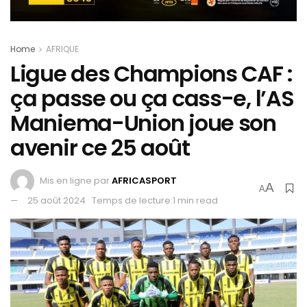
Home
AFRIQUE
Ligue des Champions CAF :
ça passe ou ça cass-e, l’AS
Maniema-Union joue son
avenir ce 25 août
Mis en ligne par
AFRICASPORT
A
A
25 août 2024
Temps de lecture:1 min read