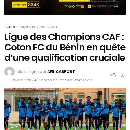
Home
ligue des champions
Ligue des Champions CAF :
Coton FC du Bénin en quête
d’une qualification cruciale
Mis en ligne par
AFRICASPORT
A
A
25 août 2024
Temps de lecture:1 min read