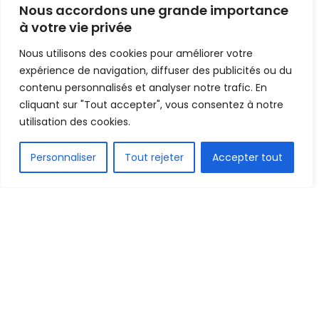
Nous accordons une grande importance
à votre vie privée
Mis en ligne par
Hamidou Bangoura
A
A
Nous utilisons des cookies pour améliorer votre
1 avril 2022
Temps de lecture:1 min read
expérience de navigation, diffuser des publicités ou du
contenu personnalisés et analyser notre trafic. En
cliquant sur "Tout accepter", vous consentez à notre
utilisation des cookies.
FR
Personnaliser
Tout rejeter
Accepter tout
1.5k
PARTAGE
Mohamed Magassouba et son staff technique ont
été limogés ce Vendredi 1er avril 2022 de leurs
fonctions à la tête des Aigles du Mali. C’est une