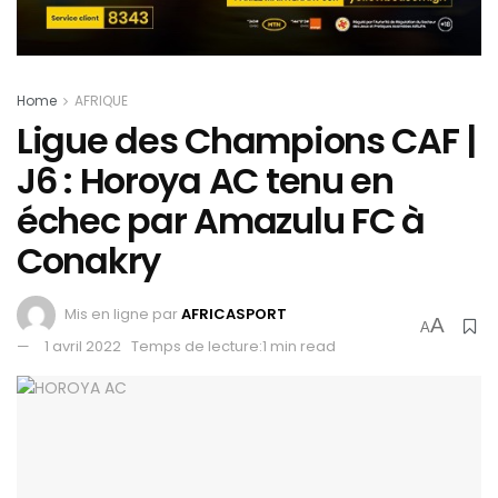
Home
AFRIQUE
Ligue des Champions CAF |
J6 : Horoya AC tenu en
échec par Amazulu FC à
Conakry
Mis en ligne par
AFRICASPORT
A
A
1 avril 2022
Temps de lecture:1 min read