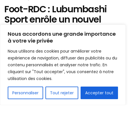
Foot-RDC : Lubumbashi
Sport enrôle un nouvel
entraîneur
Nous accordons une grande importance
à votre vie privée
Mis en ligne par
la redaction
A
A
Nous utilisons des cookies pour améliorer votre
19 novembre 2021
Temps de lecture:1 min read
expérience de navigation, diffuser des publicités ou du
contenu personnalisés et analyser notre trafic. En
cliquant sur "Tout accepter", vous consentez à notre
utilisation des cookies.
FR
Personnaliser
Tout rejeter
Accepter tout