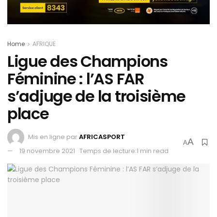
Home
AFRIQUE
Ligue des Champions
Féminine : l’AS FAR
s’adjuge de la troisième
place
Mis en ligne par
AFRICASPORT
A
A
19 novembre 2021
Temps de lecture:1 min read