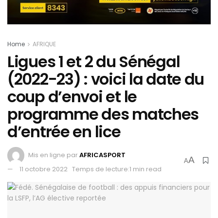
Home
AFRIQUE
Ligues 1 et 2 du Sénégal
(2022-23) : voici la date du
coup d’envoi et le
programme des matches
d’entrée en lice
Mis en ligne par
AFRICASPORT
A
A
11 octobre 2022
Temps de lecture:1 min read