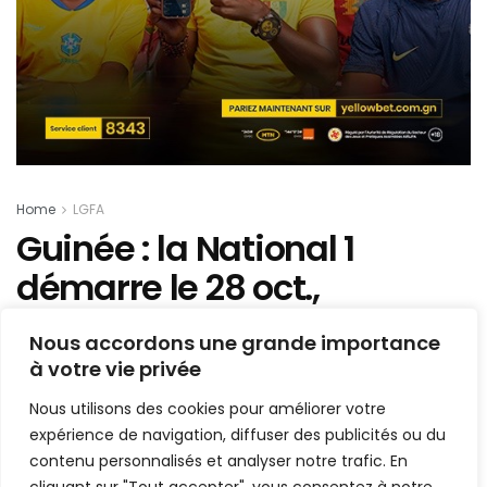
Home
LGFA
Guinée : la National 1
démarre le 28 oct.,
découvrez le calendrier
Nous accordons une grande importance
intégral de la phase aller
à votre vie privée
Nous utilisons des cookies pour améliorer votre
Mis en ligne par
Hamidou Bangoura
A
A
expérience de navigation, diffuser des publicités ou du
11 octobre 2022
Temps de lecture:1 min read
contenu personnalisés et analyser notre trafic. En