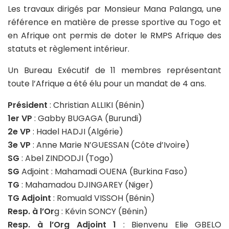
Les travaux dirigés par Monsieur Mana Palanga, une
référence en matière de presse sportive au Togo et
en Afrique ont permis de doter le RMPS Afrique des
statuts et règlement intérieur.
Un Bureau Exécutif de 11 membres représentant
toute l’Afrique a été élu pour un mandat de 4 ans.
Président
: Christian ALLIKI (Bénin)
1er VP
: Gabby BUGAGA (Burundi)
2e VP
: Hadel HADJI (Algérie)
3e VP
: Anne Marie N’GUESSAN (Côte d’Ivoire)
SG
: Abel ZINDODJI (Togo)
SG
Adjoint : Mahamadi OUENA (Burkina Faso)
TG
: Mahamadou DJINGAREY (Niger)
TG Adjoint
: Romuald VISSOH (Bénin)
Resp. à l’Or
g : Kévin SONCY (Bénin)
Resp. à l’Org Adjoint 1
: Bienvenu Elie GBELO