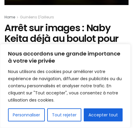
Home
Guinéens D'ailleurs
Arrêt sur images : Naby
Keita déjà au boulot pour
la prochaine saison
Nous accordons une grande importance
à votre vie privée
Mis en ligne par
Hamidou Bangoura
A
A
Nous utilisons des cookies pour améliorer votre
10 juillet 2023
Temps de lecture:1 min read
expérience de navigation, diffuser des publicités ou du
contenu personnalisés et analyser notre trafic. En
cliquant sur "Tout accepter", vous consentez à notre
utilisation des cookies.
FR
Personnaliser
Tout rejeter
Accepter tout