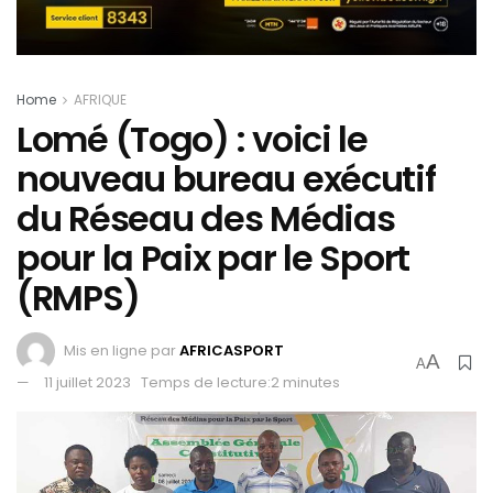
Home
AFRIQUE
Lomé (Togo) : voici le
nouveau bureau exécutif
du Réseau des Médias
pour la Paix par le Sport
(RMPS)
Mis en ligne par
AFRICASPORT
A
A
11 juillet 2023
Temps de lecture:2 minutes