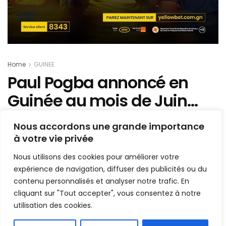
Home
GUINEE
Paul Pogba annoncé en
Guinée au mois de Juin…
Mis en ligne par
Hamidou Bangoura
Nous accordons une grande importance
A
A
à votre vie privée
25 mai 2022
Temps de lecture:1 min read
Nous utilisons des cookies pour améliorer votre
expérience de navigation, diffuser des publicités ou du
contenu personnalisés et analyser notre trafic. En
cliquant sur "Tout accepter", vous consentez à notre
utilisation des cookies.