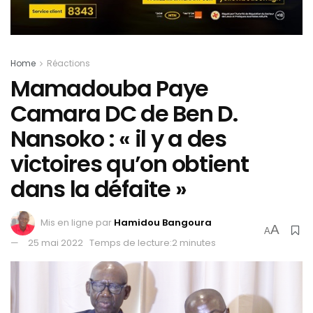
Home
Réactions
Mamadouba Paye
Camara DC de Ben D.
Nansoko : « il y a des
victoires qu’on obtient
dans la défaite »
Mis en ligne par
Hamidou Bangoura
A
A
25 mai 2022
Temps de lecture:2 minutes