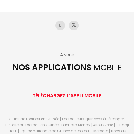
A venir
NOS APPLICATIONS
MOBILE
TÉLÉCHARGEZ L’APPLI MOBILE
Clubs de football en Guinée | Footballeurs guinéens à l'étranger |
Histoire du football en Guinée | Edouard Mendy | Aliou Cissé | El Hadji
Diouf | Equipe nationale de Guinée de football | Mercato | Lions du