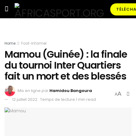
TÉLÉCHA
Home
Foot-Informel
Mamou (Guinée) : la finale
du tournoi Inter Quartiers
fait un mort et des blessés
Mis en ligne par
Hamidou Bangoura
A
A
12 juillet 2022
Temps de lecture:1 min read