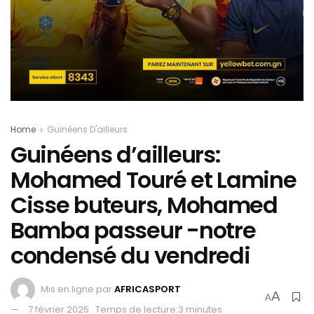
Home
Guinéens D'ailleurs
Guinéens d’ailleurs:
Mohamed Touré et Lamine
Cisse buteurs, Mohamed
Bamba passeur -notre
condensé du vendredi
Mis en ligne par
AFRICASPORT
A
A
7 février 2025
Temps de lecture:3 minutes