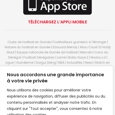
TÉLÉCHARGEZ L’APPLI MOBILE
Clubs de football en Guinée | Footballeurs guinéens à l'étranger |
Histoire du football en Guinée | Edouard Mendy | Aliou Cissé | El Hadji
Diouf | Equipe nationale de Guinée de football | Mercato | Lions du
Sénégal | Football Sénégalais | Lamb | Balla Gaye 2 | Modou Lô |
Ligue 1 Guinéenne | Gorgui Dieng | NBA | Actualités | News | Match en
direct | But | Actualité au Guinée | Premier League | Ligue 1 | Liga | Serie
A | LSFP | Conakry | Guinée | Sport Guineen | Basket Guineens | Foot
Nous accordons une grande importance
Guineen | Handball Guinee | Match Guinee | Championnat Guinée |
à votre vie privée
Stade du 28 septembre | Coupe d'Afrique des nations de football |
Equipe de Guinee| Equipe national de Guinée | Senegal Equipe |
Nous utilisons des cookies pour améliorer votre
Guinée | Le Senegal | Dakar | Coupe de Guinée | Stade du 28
expérience de navigation, diffuser des publicités ou du
septembre | Foot Club | Sport Guinee | Sport Senegal | Paris Foot |
contenu personnalisés et analyser notre trafic. En
Sport en direct | Boxe | Sénégal Dakar | La Guinée | Live Sport | RTG |
cliquant sur "Tout accepter", vous consentez à notre
Guinee en direct | Foot en direct | Foot direct | Eurosports | Football
direct | Vidéo | Télécharger Africasport | Clubs de football guinéens |
utilisation des cookies.