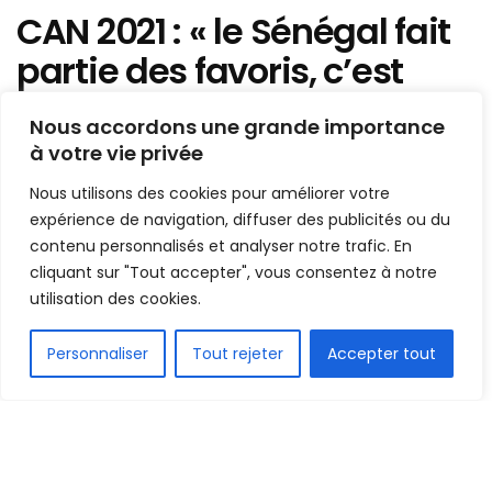
CAN 2021 : « le Sénégal fait
partie des favoris, c’est
indéniable… » dixit Amara
Nous accordons une grande importance
Traoré
à votre vie privée
Nous utilisons des cookies pour améliorer votre
Mis en ligne par
Hamidou Bangoura
A
A
expérience de navigation, diffuser des publicités ou du
18 août 2021
Temps de lecture:2 minutes
contenu personnalisés et analyser notre trafic. En
cliquant sur "Tout accepter", vous consentez à notre
utilisation des cookies.
FR
Personnaliser
Tout rejeter
Accepter tout