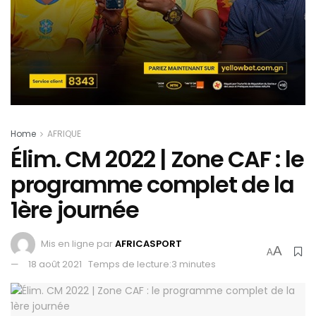
Home
AFRIQUE
Élim. CM 2022 | Zone CAF : le
programme complet de la
1ère journée
Mis en ligne par
AFRICASPORT
A
A
18 août 2021
Temps de lecture:3 minutes