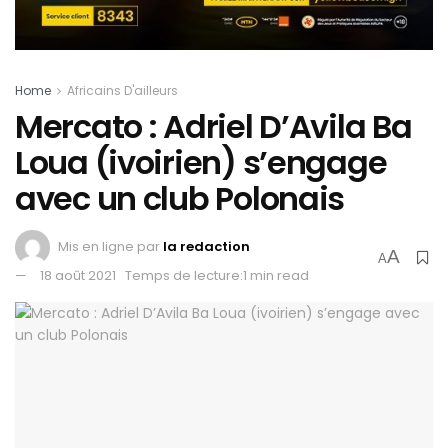
Home
Africains D'ailleurs
Mercato : Adriel D’Avila Ba
Loua (ivoirien) s’engage
avec un club Polonais
Mis en ligne par
la redaction
A
A
18 août 2021
Temps de lecture:1 min read