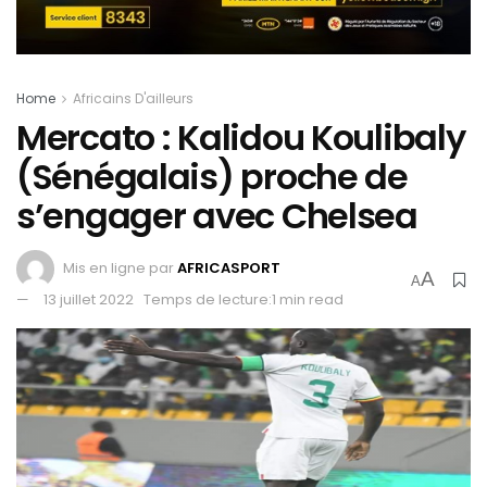
Home
Africains D'ailleurs
Mercato : Kalidou Koulibaly
(Sénégalais) proche de
s’engager avec Chelsea
Mis en ligne par
AFRICASPORT
A
A
13 juillet 2022
Temps de lecture:1 min read