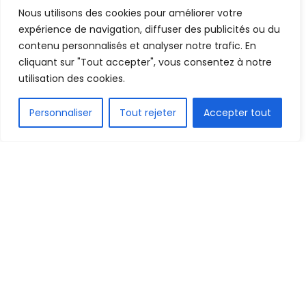
A
A
Nous utilisons des cookies pour améliorer votre
13 juillet 2022
Temps de lecture:1 min read
expérience de navigation, diffuser des publicités ou du
contenu personnalisés et analyser notre trafic. En
cliquant sur "Tout accepter", vous consentez à notre
utilisation des cookies.
FR
Personnaliser
Tout rejeter
Accepter tout
1.5k
PARTAGE
Comme on vous l’a annoncé depuis plusieurs
jours, Mohamed Bayo (24 ans) poursuivra la suite
de sa carrière du côté de Lille.
Le LOSC a annoncé la nouvelle de l’arrivée de