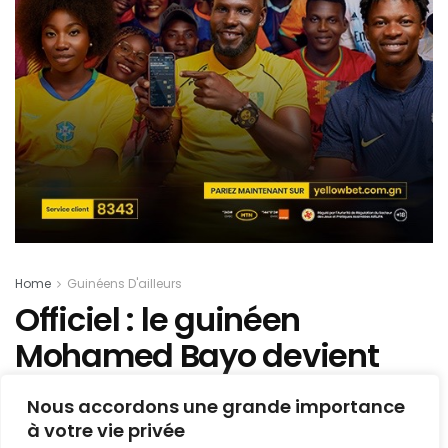
Home
Guinéens D'ailleurs
Officiel : le guinéen
Mohamed Bayo devient
Lillois !
Nous accordons une grande importance
à votre vie privée
Mis en ligne par
AFRICASPORT