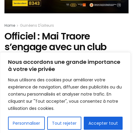
Home
Guinéens D'ailleurs
Officiel : Mai Traore
s’engage avec un club
anglais
Nous accordons une grande importance
à votre vie privée
Mis en ligne par
AFRICASPORT
A
A
Nous utilisons des cookies pour améliorer votre
3 février 2025
Temps de lecture:1 min read
expérience de navigation, diffuser des publicités ou du
contenu personnalisés et analyser notre trafic. En
cliquant sur "Tout accepter", vous consentez à notre
utilisation des cookies.
FR
Personnaliser
Tout rejeter
Accepter tout