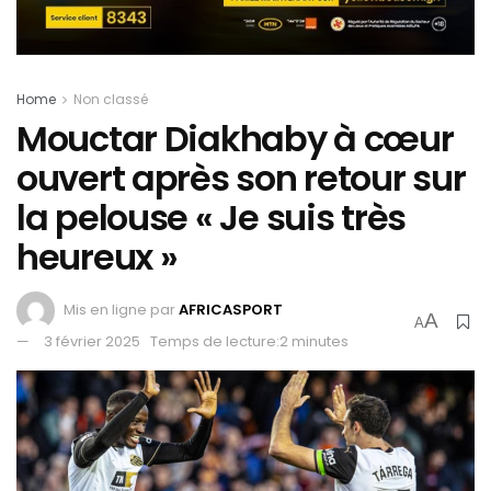
Home
Non classé
Mouctar Diakhaby à cœur
ouvert après son retour sur
la pelouse « Je suis très
heureux »
Mis en ligne par
AFRICASPORT
A
A
3 février 2025
Temps de lecture:2 minutes