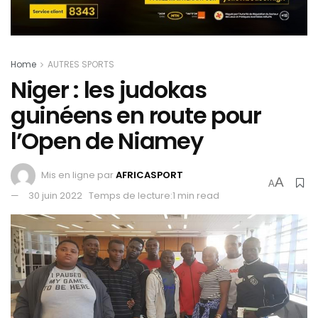
Home
AUTRES SPORTS
Niger : les judokas
guinéens en route pour
l’Open de Niamey
Mis en ligne par
AFRICASPORT
A
A
30 juin 2022
Temps de lecture:1 min read