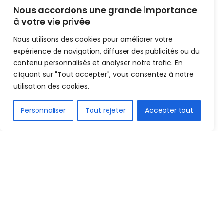
nominés
Nous accordons une grande importance
à votre vie privée
Mis en ligne par
Hamidou Bangoura
A
A
Nous utilisons des cookies pour améliorer votre
30 juin 2022
Temps de lecture:1 min read
expérience de navigation, diffuser des publicités ou du
contenu personnalisés et analyser notre trafic. En
cliquant sur "Tout accepter", vous consentez à notre
utilisation des cookies.
FR
Personnaliser
Tout rejeter
Accepter tout
1.6k
PARTAGE
La confédération africaine de football a rendu
officiel ce jeudi via ses canaux de communication