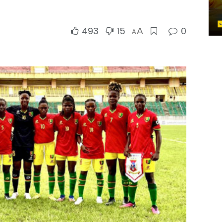
493
15
0
A
A