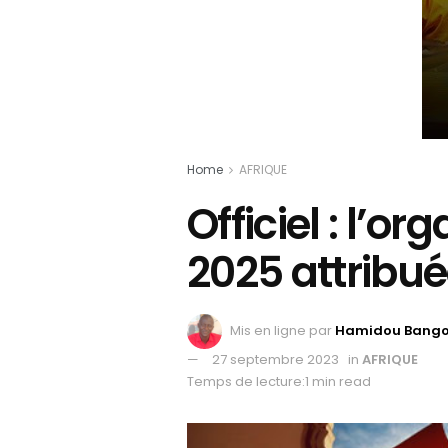
Home
AFRIQUE
Officiel : l’o
2025 attribu
Mis en ligne par
Hamidou Bang
27 septembre 2023
in
AFRIQUE
Temps de lecture:1 min read