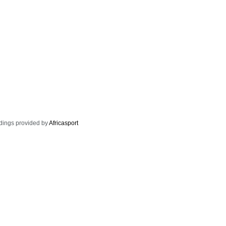
dings provided by
Africasport