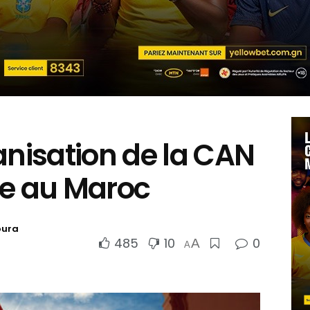
rganisation de la CAN
ée au Maroc
oura
485
10
0
A
A