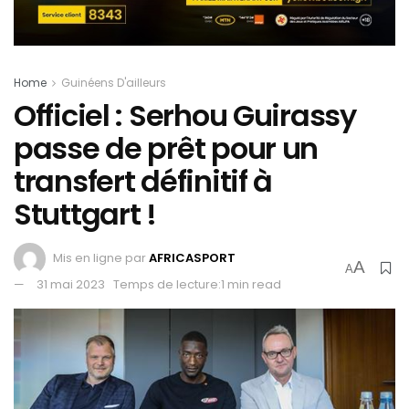
Home
Guinéens D'ailleurs
Officiel : Serhou Guirassy
passe de prêt pour un
transfert définitif à
Stuttgart !
Mis en ligne par
AFRICASPORT
A
A
31 mai 2023
Temps de lecture:1 min read