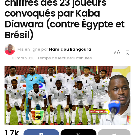
chiffres des 23 joueurs
convoqués par Kaba
Diawara (contre Égypte et
Brésil)
Mis en ligne par
Hamidou Bangoura
A
A
31 mai 2023
Temps de lecture:3 minutes
1.7k