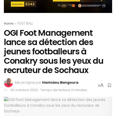
Home
FOOT BALL
OGI Foot Management
lance sa détection des
jeunes footballeurs à
Conakry sous les yeux du
recruteur de Sochaux
Mis en ligne par
Hamidou Bangoura
A
A
20 octobre 2022
Temps de lecture:3 minutes