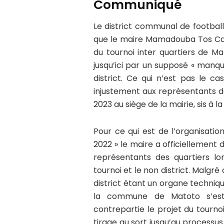
Communiqué
Le district communal de footbal
que le maire Mamadouba Tos Cama
du tournoi inter quartiers de M
jusqu’ici par un supposé « manq
district. Ce qui n’est pas le ca
injustement aux représentants de
2023 au siège de la mairie, sis à l
Pour ce qui est de l’organisatio
2022 » le maire a officiellement d
représentants des quartiers lor
tournoi et le non district. Malgré
district étant un organe techni
la commune de Matoto s’est 
contrepartie le projet du tourno
tirage au sort jusqu’au processus 