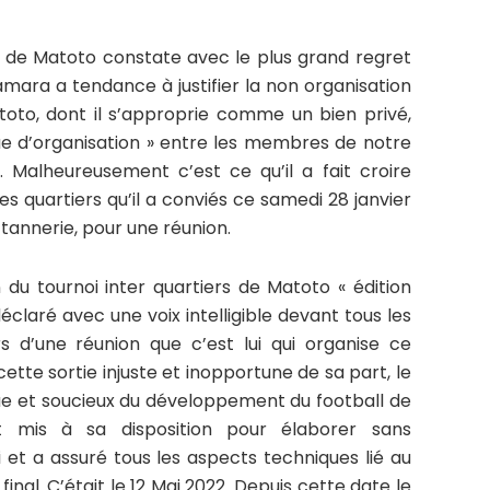
l de Matoto constate avec le plus grand regret
ra a tendance à justifier la non organisation
atoto, dont il s’approprie comme un bien privé,
ue d’organisation » entre les membres de notre
s. Malheureusement c’est ce qu’il a fait croire
s quartiers qu’il a conviés ce samedi 28 janvier
a tannerie, pour une réunion.
n du tournoi inter quartiers de Matoto « édition
éclaré avec une voix intelligible devant tous les
s d’une réunion que c’est lui qui organise ce
 cette sortie injuste et inopportune de sa part, le
que et soucieux du développement du football de
mis à sa disposition pour élaborer sans
i et a assuré tous les aspects techniques lié au
final. C’était le 12 Mai 2022. Depuis cette date le