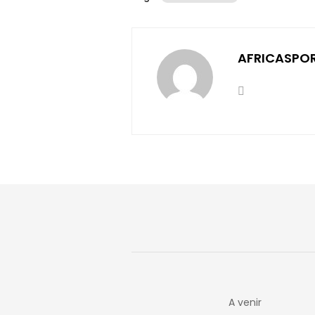
AFRICASPO
A venir