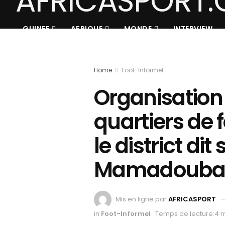
GUINEE
AFRIQUE
MONDE
INTERVIEW
Home
Foot-Informel
Organisation 
quartiers de 
le district di
Mamadouba 
Mis en ligne par
AFRICASPORT
in
Foot-Informel
Temps de lecture:4 