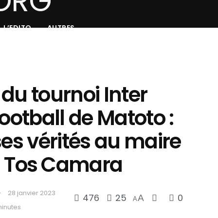
L’EDITO
AUTRES
du tournoi Inter
football de Matoto :
t ses vérités au maire
Tos Camara
28 janvier 2023
476
25
0
A
A
minutes