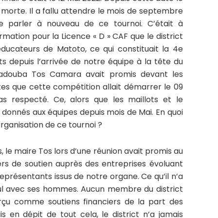
e morte. Il a fallu attendre le mois de septembre
e parler à nouveau de ce tournoi. C’était à
mation pour la Licence « D » CAF que le district
éducateurs de Matoto, ce qui constituait la 4e
s depuis l’arrivée de notre équipe à la tête du
amadouba Tos Camara avait promis devant les
tes que cette compétition allait démarrer le 09
s respecté. Ce, alors que les maillots et le
é donnés aux équipes depuis mois de Mai. En quoi
’organisation de ce tournoi ?
 le maire Tos lors d’une réunion avait promis au
riers de soutien auprès des entreprises évoluant
résentants issus de notre organe. Ce qu’il n’a
 seul avec ses hommes. Aucun membre du district
erçu comme soutiens financiers de la part des
s en dépit de tout cela, le district n’a jamais