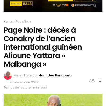
Home
Page Noire
Page Noire : décès à
Conakry de l’ancien
international guinéen
Alioune Yattara «
Malbanga »
Mis en ligne par
Hamidou Bangoura
A
A
25 novembre 2022
Temps de lecture:1 min read