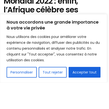
Mondial 2022 : enfin,
l’Afrique célèbre ses
premiers buts, mais
Nous accordons une grande importance
aucune victoire en
à votre vie privée
première journée des
Nous utilisons des cookies pour améliorer votre
poules
expérience de navigation, diffuser des publicités ou du
contenu personnalisés et analyser notre trafic. En
cliquant sur "Tout accepter", vous consentez à notre
Mis en ligne par
Hamidou Bangoura
utilisation des cookies.
A
A
24 novembre 2022
Temps de lecture:1 min read
FR
Personnaliser
Tout rejeter
Accepter tout