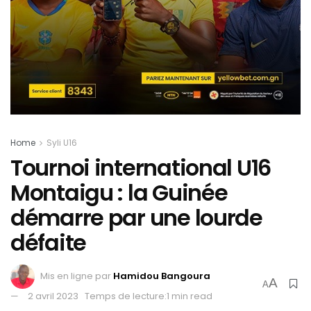
Home
Syli U16
Tournoi international U16
Montaigu : la Guinée
démarre par une lourde
défaite
Mis en ligne par
Hamidou Bangoura
A
A
2 avril 2023
Temps de lecture:1 min read