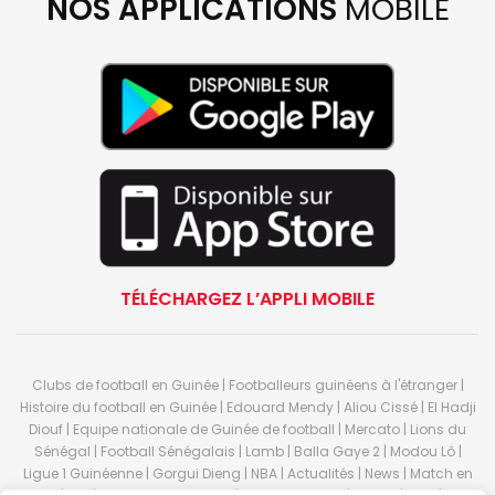
NOS APPLICATIONS
MOBILE
TÉLÉCHARGEZ L’APPLI MOBILE
Clubs de football en Guinée | Footballeurs guinéens à l'étranger |
Histoire du football en Guinée | Edouard Mendy | Aliou Cissé | El Hadji
Diouf | Equipe nationale de Guinée de football | Mercato | Lions du
Sénégal | Football Sénégalais | Lamb | Balla Gaye 2 | Modou Lô |
Ligue 1 Guinéenne | Gorgui Dieng | NBA | Actualités | News | Match en