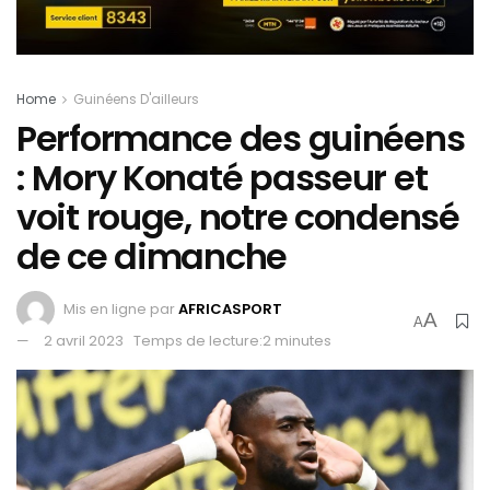
Home
Guinéens D'ailleurs
Performance des guinéens
: Mory Konaté passeur et
voit rouge, notre condensé
de ce dimanche
Mis en ligne par
AFRICASPORT
A
A
2 avril 2023
Temps de lecture:2 minutes