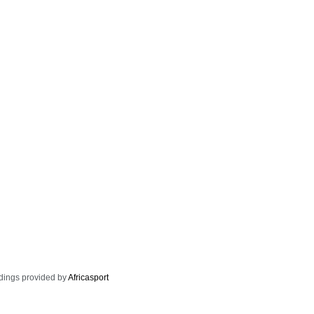
dings provided by
Africasport