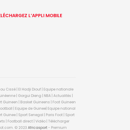
ÉLÉCHARGEZ L’APPLI MOBILE
ou Cissé | El Hadji Diouf | Equipe nationale
inéenne | Gorgui Dieng | NBA | Actualités |
Sport Guineen | Basket Guineens | Foot Guineen
otball | Equipe de Guinee| Equipe national
 Guinee | Sport Senegal | Paris Foot | Sport
rts | Football direct | Vidéo | Télécharger
ifoot.com. © 2023
Africasport
- Premium