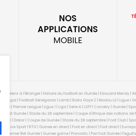
NOS
T
APPLICATIONS
MOBILE
u
guinéens à l'étranger | Histoire du football en Guinée | Edouard Mendy | Ali
 Sénégal | Football Sénégalais | Lamb | Balla Gaye 2 | Modou Lô | Ligue 1 Gu
uinée | Premier League | Ligue 1 | Liga | Serie A | LSFP | Conakry | Guinée | 
onnat Guinée | Stade du 28 septembre | Coupe d'Afrique des nations de fo
negal | Dakar | Coupe de Guinée | Stade du 28 septembre | Foot Club | Sport
ée | Live Sport | RTG | Guinee en direct | Foot en direct | Foot direct | Eurospo
ns | Premier Bet Guinée | Guinee game | Pronostic | Pari foot Guinée | Fegu