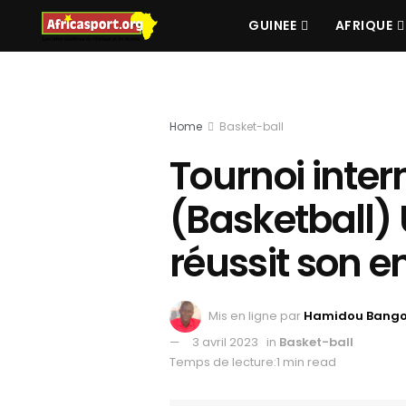
GUINEE
AFRIQUE
Home
Basket-ball
Tournoi inter
(Basketball) 
réussit son e
Mis en ligne par
Hamidou Bang
3 avril 2023
in
Basket-ball
Temps de lecture:1 min read