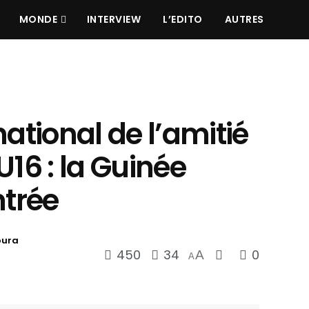
MONDE
INTERVIEW
L’EDITO
AUTRES
national de l’amitié
U16 : la Guinée
ntrée
oura
450
34
0
A
A