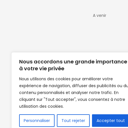
A venir
Nous accordons une grande importance
à votre vie privée
Nous utilisons des cookies pour améliorer votre
expérience de navigation, diffuser des publicités ou d
Clubs de football en Guinée | Footballeurs 
contenu personnalisés et analyser notre trafic. En
de Guinée de football | Mercato | Lions du
cliquant sur "Tout accepter", vous consentez à notre
News | Match en direct | But | Actualité au G
utilisation des cookies.
| Handball Guinee | Match Guinee | Champi
de Guinée | Senegal Equipe | Guinée | Le Se
en direct | Boxe | Sénégal Dakar | La Guin
Personnaliser
Tout rejeter
Accepter tout
Africasport | Clubs de football guinée