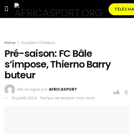
TÉLÉCHA
Home
Guinéens D'ailleurs
Pré-saison: FC Bâle
s’impose, Thierno Barry
buteur
Mis en ligne par
AFRICASPORT
A
A
10 juillet 2024
Temps de lecture:1 min read