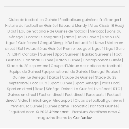
Clubs de football en Guinée | Footballeurs guinéens à l'étranger |
Histoire du football en Guinée | Edouard Mendy | Aliou Cissé | El Hadji
Diouf | Equipe nationale de Guinée de football | Mercato | Lions du
Sénégal | Football Sénégalais | Lamb | Balla Gaye 2 | Modou Lô |
Ligue 1 Guinéenne | Gorgui Dieng | NBA | Actualités | News | Match en
direct | But | Actualité au Guinée | Premier League | Ligue 1 | Liga | Serie
A | LSFP | Conakry | Guinée | Sport Guineen | Basket Guineens | Foot
Guineen | Handball Guinee | Match Guinee | Championnat Guinée |
Stade du 28 septembre | Coupe d'Afrique des nations de football |
Equipe de Guinee| Equipe national de Guinée | Senegal Equipe |
Guinée | Le Senegal | Dakar | Coupe de Guinée | Stade du 28
septembre | Foot Club | Sport Guinee | Sport Senegal | Paris Foot |
Sport en direct | Boxe | Sénégal Dakar | La Guinée | Live Sport | RTG |
Guinee en direct | Foot en direct | Foot direct | Eurosports | Football
direct | Vidéo | Télécharger Africasport | Clubs de football guinéens |
Premier Bet Guinée | Guinee game | Pronostic | Pari foot Guinée |
Feguifoot.com. © 2023
Africasport
- Premium WordPress news &
magazine theme by
Confordev
.