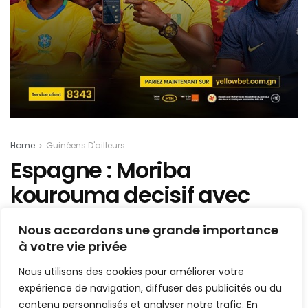
Home
Guinéens D'ailleurs
Espagne : Moriba
kourouma decisif avec
Valence
Nous accordons une grande importance
à votre vie privée
Mis en ligne par
Hamidou Bangoura
A
A
Nous utilisons des cookies pour améliorer votre
4 janvier 2023
Temps de lecture:1 min read
expérience de navigation, diffuser des publicités ou du
contenu personnalisés et analyser notre trafic. En