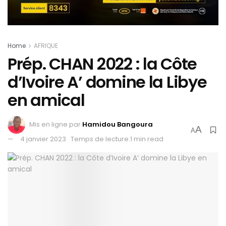
Home
AFRIQUE
Prép. CHAN 2022 : la Côte
d’Ivoire A’ domine la Libye
en amical
Mis en ligne par
Hamidou Bangoura
A
A
4 janvier 2023
Temps de lecture:1 min read