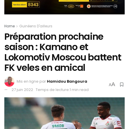
Home
Guinéens D'ailleurs
Préparation prochaine
saison : Kamano et
Lokomotiv Moscou battent
FK veles en amical
Mis en ligne par
Hamidou Bangoura
A
A
27 juin 2022
Temps de lecture:1 min read