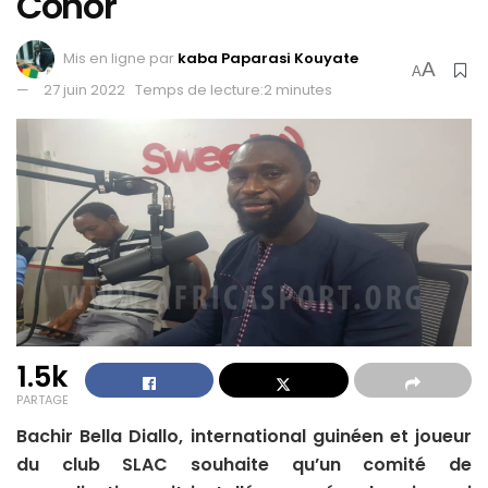
Conor
Mis en ligne par
kaba Paparasi Kouyate
A
A
27 juin 2022
Temps de lecture:2 minutes
1.5k
PARTAGE
Bachir Bella Diallo, international guinéen et joueur
du club SLAC souhaite qu’un comité de