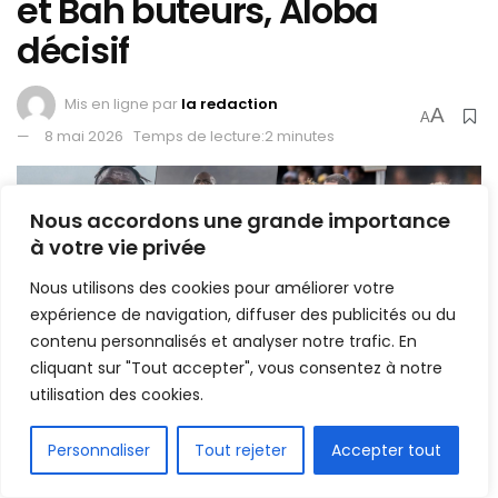
et Bah buteurs, Aloba
décisif
Mis en ligne par
la redaction
A
A
8 mai 2026
Temps de lecture:2 minutes
Nous accordons une grande importance
à votre vie privée
Nous utilisons des cookies pour améliorer votre
expérience de navigation, diffuser des publicités ou du
contenu personnalisés et analyser notre trafic. En
cliquant sur "Tout accepter", vous consentez à notre
utilisation des cookies.
1.5k
FR
Personnaliser
Tout rejeter
Accepter tout
PARTAGE
Les internationaux guinéens évoluant à l’étranger