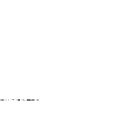
dings provided by
Africasport