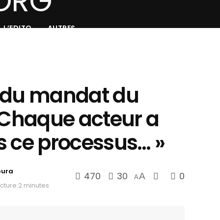
L’EDITO
AUTRES
 du mandat du
« Chaque acteur a
s ce processus… »
oura
470
30
0
A
A
cture:2 minutes