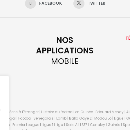
FACEBOOK
TWITTER
NOS
T
APPLICATIONS
MOBILE
u
guinéens à l'étranger | Histoire du football en Guinée | Edouard Mendy | Ali
 Sénégal | Football Sénégalais | Lamb | Balla Gaye 2 | Modou Lô | Ligue 1 Gu
uinée | Premier League | Ligue 1 | Liga | Serie A | LSFP | Conakry | Guinée | 