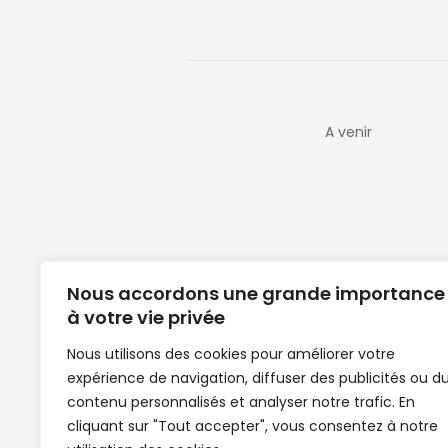
A venir
Nous accordons une grande importance
à votre vie privée
Nous utilisons des cookies pour améliorer votre
expérience de navigation, diffuser des publicités ou d
Clubs de football en Guinée | Footballeurs 
contenu personnalisés et analyser notre trafic. En
de Guinée de football | Mercato | Lions du
cliquant sur "Tout accepter", vous consentez à notre
News | Match en direct | But | Actualité au G