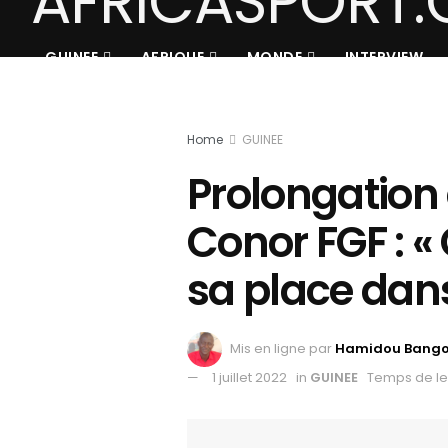
GUINEE
AFRIQUE
MONDE
INTERVIEW
Home
GUINEE
Prolongation
Conor FGF : 
sa place dan
Mis en ligne par
Hamidou Bang
1 juillet 2022
in
GUINEE
Temps de le