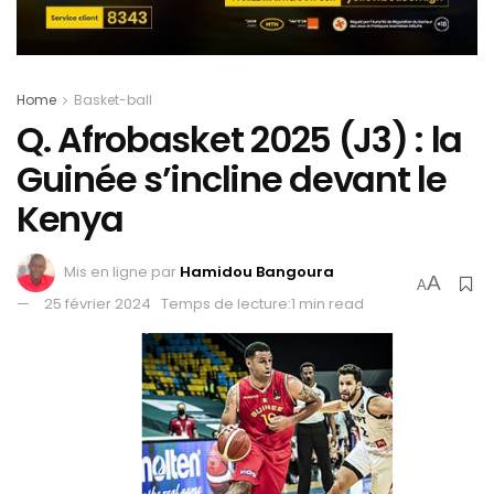
Home
Basket-ball
Q. Afrobasket 2025 (J3) : la
Guinée s’incline devant le
Kenya
Mis en ligne par
Hamidou Bangoura
A
A
25 février 2024
Temps de lecture:1 min read