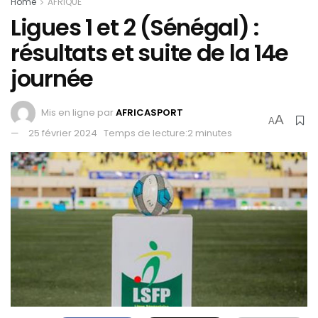
Home
AFRIQUE
Ligues 1 et 2 (Sénégal) :
résultats et suite de la 14e
journée
Mis en ligne par
AFRICASPORT
A
A
25 février 2024
Temps de lecture:2 minutes