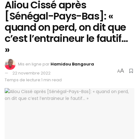
Aliou Cissé après
[Sénégal-Pays-Bas]: «
quand on perd, on dit que
c’est l’entraineur le fautif…
»
Mis en ligne par
Hamidou Bangoura
A
A
22 novembre 2022
Temps de lecture:1 min read