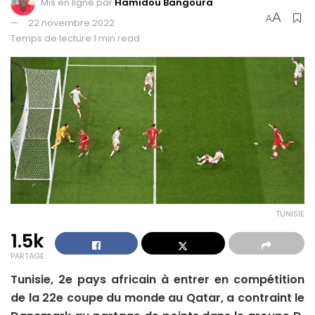
Mis en ligne par
Hamidou Bangoura
A
A
22 novembre 2022
Temps de lecture:1 min read
TUNISIE
1.5k
PARTAGE
Tunisie, 2e pays africain à entrer en compétition
de la 22e coupe du monde au Qatar, a contraint le