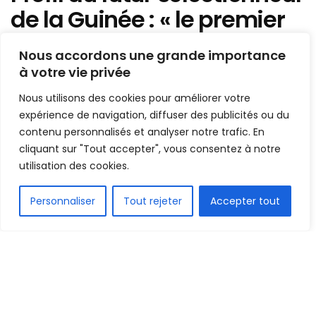
de la Guinée : « le premier
critère pour moi, c’est
Nous accordons une grande importance
quelqu’un qui a…»
à votre vie privée
Nous utilisons des cookies pour améliorer votre
Mis en ligne par
Hamidou Bangoura
A
A
expérience de navigation, diffuser des publicités ou du
9 mars 2022
Temps de lecture:2 minutes
contenu personnalisés et analyser notre trafic. En
cliquant sur "Tout accepter", vous consentez à notre
utilisation des cookies.
FR
Personnaliser
Tout rejeter
Accepter tout