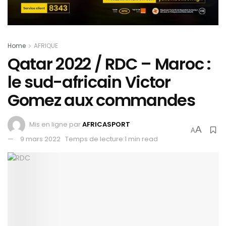
Home
AFRIQUE
Qatar 2022 / RDC – Maroc :
le sud-africain Victor
Gomez aux commandes
Mis en ligne par
AFRICASPORT
A
A
9 mars 2022
Temps de lecture:1 min read