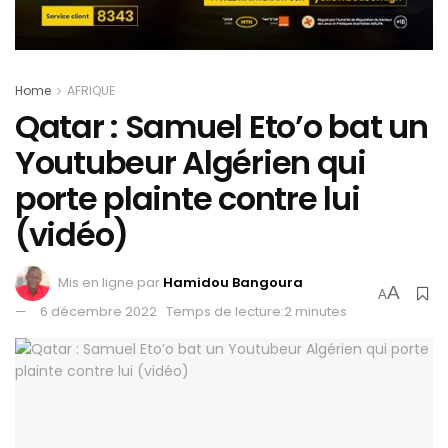
Home
AFRIQUE
Qatar : Samuel Eto’o bat un
Youtubeur Algérien qui
porte plainte contre lui
(vidéo)
Mis en ligne par
Hamidou Bangoura
A
A
6 décembre 2022
Temps de lecture:2 minutes