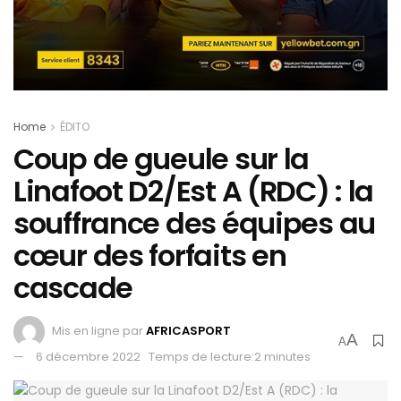
Home
ÉDITO
Coup de gueule sur la
Linafoot D2/Est A (RDC) : la
souffrance des équipes au
cœur des forfaits en
cascade
Mis en ligne par
AFRICASPORT
A
A
6 décembre 2022
Temps de lecture:2 minutes