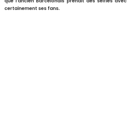
que l’ancien Barcelonais prenait des selfies avec
certainement ses fans.