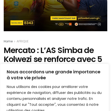
Home
AFRIQUE
Mercato : L’AS Simba de
Kolwezi se renforce avec 5
nouvelles cartouches
Nous accordons une grande importance
à votre vie privée
Mis en ligne par
AFRICASPORT
A
A
Nous utilisons des cookies pour améliorer votre
17 août 2022
Temps de lecture:1 min read
expérience de navigation, diffuser des publicités ou du
contenu personnalisés et analyser notre trafic. En
cliquant sur "Tout accepter", vous consentez à notre
utilisation des cookies.