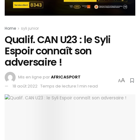
Home
syli junior
Qualif. CAN U23 : le Syli
Espoir connaît son
adversaire !
Mis en ligne par
AFRICASPORT
A
A
18 août 2022
Temps de lecture:1 min read