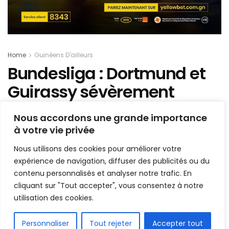
Home
Guinéens D'ailleurs
Bundesliga : Dortmund et
Guirassy sévèrement
b@ttus, malgré un but du
Nous accordons une grande importance
Guinéen
à votre vie privée
Nous utilisons des cookies pour améliorer votre
Mis en ligne par
Hamidou Bangoura
expérience de navigation, diffuser des publicités ou du
A
A
22 septembre 2024
contenu personnalisés et analyser notre trafic. En
Temps de lecture:1 min read
cliquant sur "Tout accepter", vous consentez à notre
utilisation des cookies.
FR
Personnaliser
Tout rejeter
Accepter tout