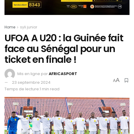
Home
syli junior
UFOA A U20 : la Guinée fait
face au Sénégal pour un
ticket en finale !
Mis en ligne par
AFRICASPORT
A
A
23 septembre 2024
Temps de lecture:1 min read